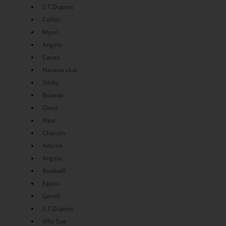
S.T.Dupont
Colibri
Myon
Angelo
Caseti
Havana club
Stinky
Boveda
Oasis
Xikar
Chacom
Adorini
Angelo
Bookwill
Egoist
Gentili
S.T.Dupont
Villa Spa