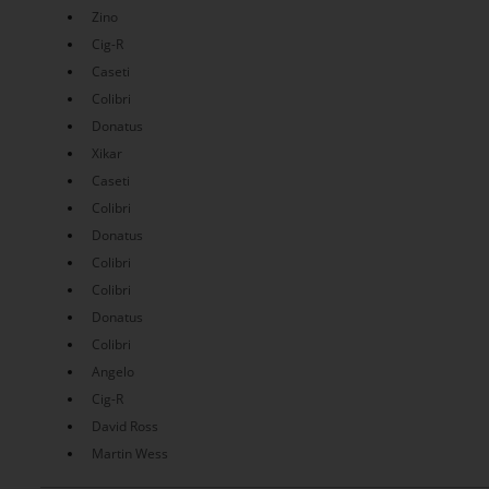
Zino
Cig-R
Caseti
Colibri
Donatus
Xikar
Caseti
Colibri
Donatus
Colibri
Colibri
Donatus
Colibri
Angelo
Cig-R
David Ross
Martin Wess