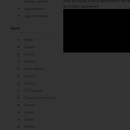
Voor een kijkje in onze winkel klikt u op h
knipper giftset
de rechter bovenhoek
sigarenboor
sigarenknipper
Merk
Myon
Caseti
Caseti
Colibri
Silver Match
Caseti
Colibri
S.T.Dupont
Tonino Lamborghini
Vector
Caseti
Caseti
Colibri