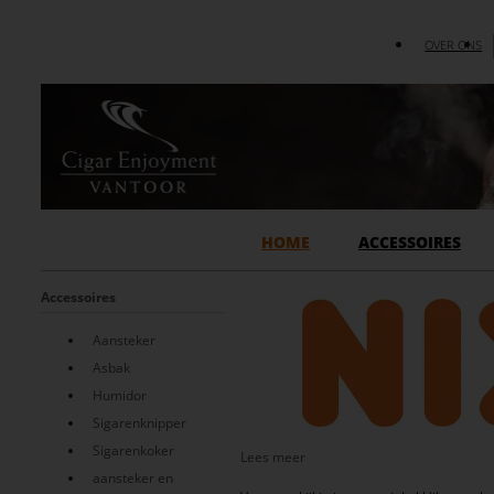
OVER ONS
HOME
ACCESSOIRES
Accessoires
Aansteker
Asbak
Humidor
Sigarenknipper
Sigarenkoker
Lees meer
aansteker en