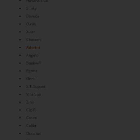
Havana club
Stinky
Boveda
Oasis
Xikar
Chacom
Adorini
Angelo
Bookwill
Egoist
Gentili
S.T.Dupont
Villa Spa
Zino
Cig-R
Caseti
Colibri
Donatus