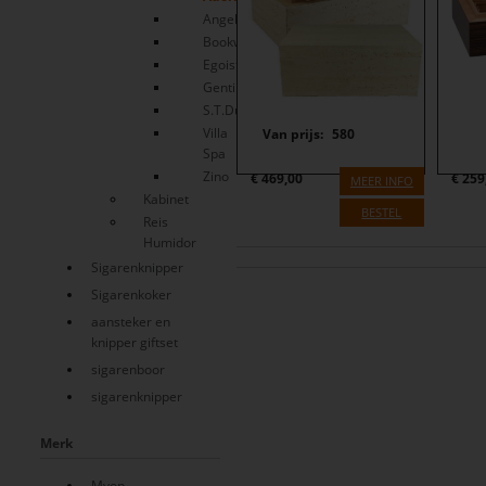
Angelo
Bookwill
Egoist
Gentili
S.T.Dupont
Villa
Van prijs
:
580
Spa
Zino
€
259
€
469,00
MEER INFO
Kabinet
BESTEL
Reis
Humidor
Sigarenknipper
Sigarenkoker
aansteker en
knipper giftset
sigarenboor
sigarenknipper
Merk
Myon