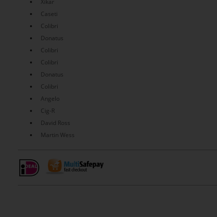
Xikar
Caseti
Colibri
Donatus
Colibri
Colibri
Donatus
Colibri
Angelo
Cig-R
David Ross
Martin Wess