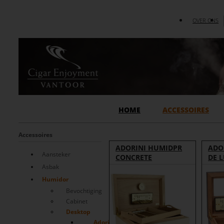
OVER ONS
HOME
ACCESSOIRES
Accessoires
ADORINI HUMIDPR
ADO
Aansteker
CONCRETE
DE 
Asbak
Humidor
Bevochtiging
Cabinet
Desktop
Adorini