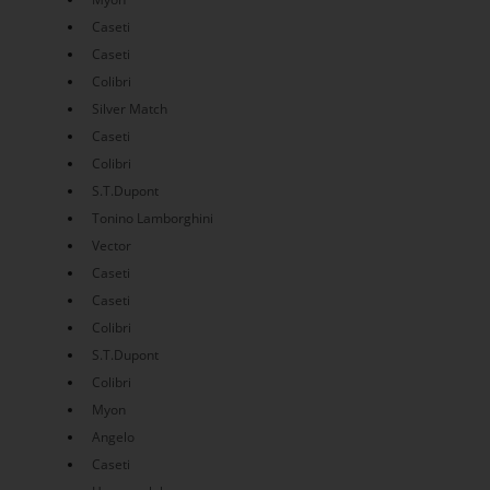
Caseti
Caseti
Colibri
Silver Match
Caseti
Colibri
S.T.Dupont
Tonino Lamborghini
Vector
Caseti
Caseti
Colibri
S.T.Dupont
Colibri
Myon
Angelo
Caseti