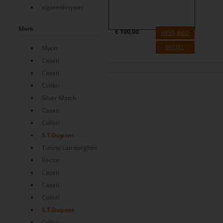
sigarenknipper
Merk
€
100,00
MEER INFO
BESTEL
Myon
Caseti
Caseti
Colibri
Silver Match
Caseti
Colibri
S.T.Dupont
Tonino Lamborghini
Vector
Caseti
Caseti
Colibri
S.T.Dupont
Colibri