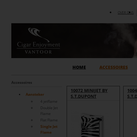
OVER ONS
HOME
ACCESSOIRES
Accessoires
10072 MINIJET BY
1004
Aansteker
S.T.DUPONT
S.T
4 jetflame
Double Jet
Flame
Flat Flame
Single Jet
Flame