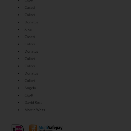
Cig-R
Caseti
Colibri
Donatus
Xikar
Caseti
Colibri
Donatus
Colibri
Colibri
Donatus
Colibri
Angelo
Cig-R
David Ross
Martin Wess