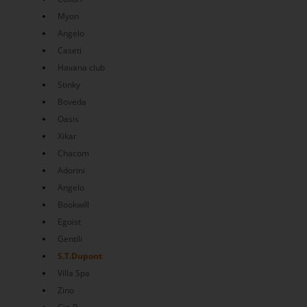
Myon
Angelo
Caseti
Havana club
Stinky
Boveda
Oasis
Xikar
Chacom
Adorini
Angelo
Bookwill
Egoist
Gentili
S.T.Dupont
Villa Spa
Zino