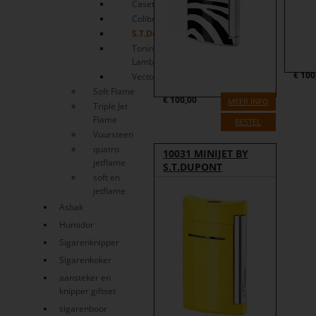
Caseti
Colibri
S.T.Dupont
Tonino
Lamborghini
€
100
Vector
Soft Flame
€
100,00
MEER INFO
Triple Jet
Flame
BESTEL
Vuursteen
quatro
10031 MINIJET BY
jetflame
S.T.DUPONT
soft en
jetflame
Asbak
Humidor
Sigarenknipper
Sigarenkoker
aansteker en
knipper giftset
sigarenboor