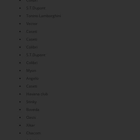
Colibri
S.T.Dupont
Tonino Lamborghini
Vector
Caseti
Caseti
Colibri
S.T.Dupont
Colibri
Myon
Angelo
Caseti
Havana club
Stinky
Boveda
Oasis
Xikar
Chacom