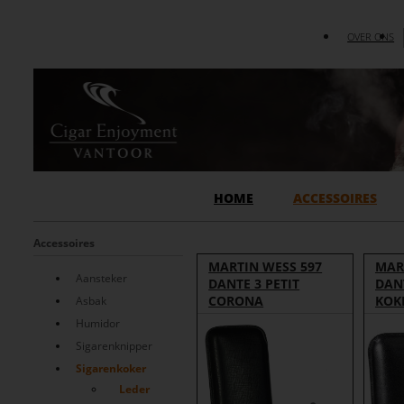
OVER ONS
HOME
ACCESSOIRES
Accessoires
MARTIN WESS 597
MAR
Aansteker
DANTE 3 PETIT
DAN
CORONA
KOK
Asbak
Humidor
Sigarenknipper
Sigarenkoker
Leder