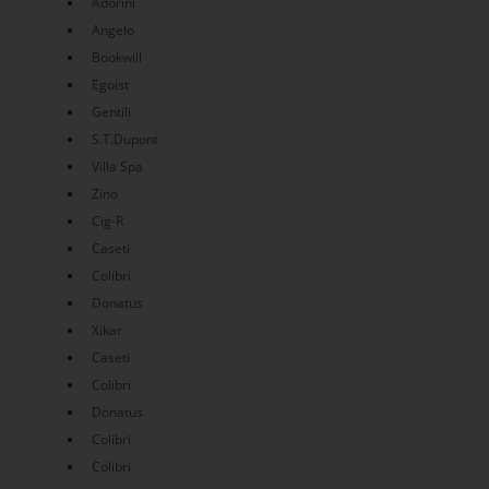
Adorini
Angelo
Bookwill
Egoist
Gentili
S.T.Dupont
Villa Spa
Zino
Cig-R
Caseti
Colibri
Donatus
Xikar
Caseti
Colibri
Donatus
Colibri
Colibri