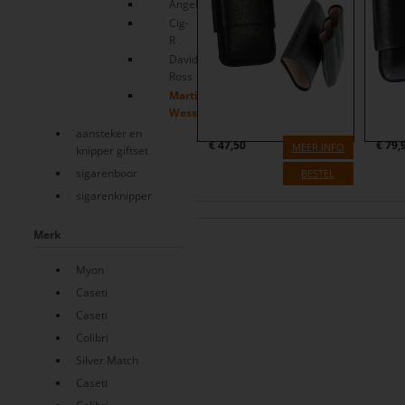
Angelo
Cig-
R
David
Ross
Martin
Wess
aansteker en
€
47,50
€
79,
MEER INFO
knipper giftset
sigarenboor
BESTEL
sigarenknipper
Merk
Myon
Caseti
Caseti
Colibri
Silver Match
Caseti