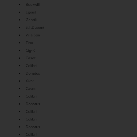
Bookwill
Egoist
Gentili
S.T.Dupont
Villa Spa
Zino
Cig-R
Caseti
Colibri
Donatus
Xikar
Caseti
Colibri
Donatus
Colibri
Colibri
Donatus
Colibri