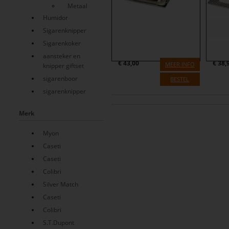
Metaal
Humidor
Sigarenknipper
Sigarenkoker
aansteker en
€
43,00
€
38,
MEER INFO
knipper giftset
sigarenboor
BESTEL
sigarenknipper
Merk
Myon
Caseti
Caseti
Colibri
Silver Match
Caseti
Colibri
S.T.Dupont