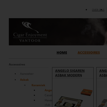
OVER ONS
HOME
ACCESSOIRES
Accessoires
ANGELO SIGAREN
ANG
Aansteker
ASBAK MODERN
ASB
Asbak
Keramiek
Angelo
Caseti
Havana
club