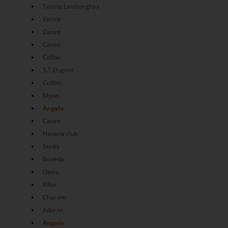
Tonino Lamborghini
Vector
Caseti
Caseti
Colibri
S.T.Dupont
Colibri
Myon
Angelo
Caseti
Havana club
Stinky
Boveda
Oasis
Xikar
Chacom
Adorini
Angelo