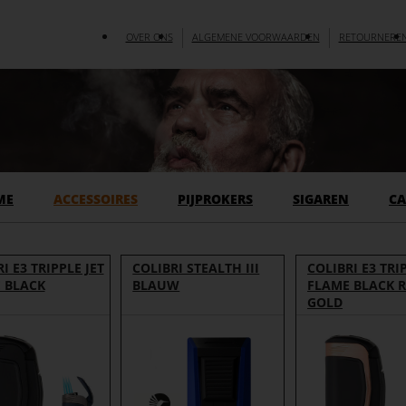
OVER ONS
ALGEMENE VOORWAARDEN
RETOURNERE
ME
ACCESSOIRES
PIJPROKERS
SIGAREN
CA
I E3 TRIPPLE JET
COLIBRI STEALTH III
COLIBRI E3 TRIP
 BLACK
BLAUW
FLAME BLACK 
GOLD