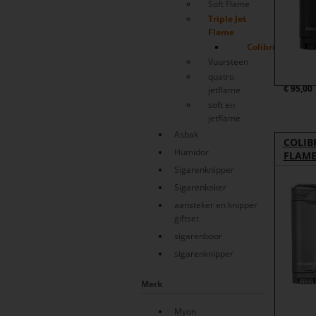
Soft Flame
Triple Jet
Flame
Colibri
Vuursteen
quatro
€
95,00
jetflame
soft en
jetflame
Asbak
COLIBR
Humidor
FLAME
Sigarenknipper
Sigarenkoker
aansteker en knipper
giftset
sigarenboor
sigarenknipper
Merk
Myon