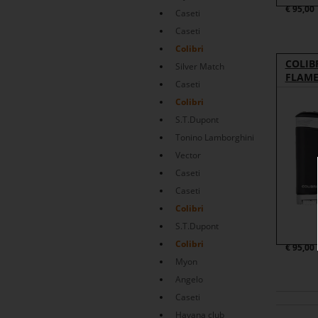
€
95,00
Caseti
Caseti
Colibri
COLIBR
Silver Match
FLAME
Caseti
Colibri
S.T.Dupont
Tonino Lamborghini
Vector
Caseti
Caseti
Colibri
S.T.Dupont
Colibri
€
95,00
Myon
Angelo
Caseti
Havana club