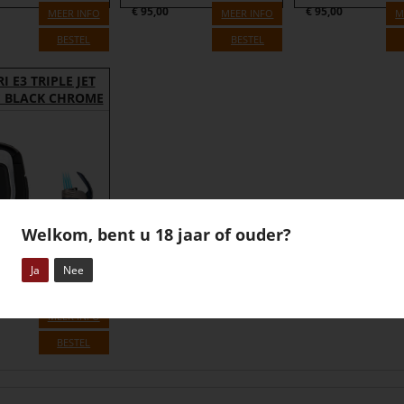
€
95,00
€
95,00
MEER INFO
MEER INFO
M
BESTEL
BESTEL
I E3 TRIPLE JET
 BLACK CHROME
Welkom, bent u 18 jaar of ouder?
Ja
Nee
MEER INFO
BESTEL