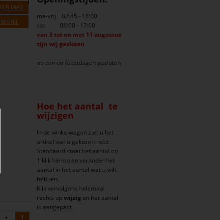
EER INFO
ma-vrij 07:45 - 18;00
BESTEL
zat 08:00 - 17:00
van 3 tot en met 11 augustus
zijn wij gesloten
op zon en feestdagen gesloten
Hoe het aantal te
wijzigen
In de winkelwagen ziet u het
artikel wat u gekozen hebt .
Standaard staat het aantal op
1 klik hierop en verander het
aantal in het aantal wat u wilt
hebben.
Klik vervolgens helemaal
rechts op
wijzig
en het aantal
is aangepast.
1