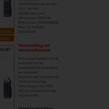
2404 AV Alphen aan den Rijn
0172 – 491165
info2@vantoor.com
KVK nummer: 28040149
BTW nummer: 803604580B01
Bank : NL 20 RABO
EER INFO
0391641948
BESTEL
Verzending en
LE JET
verzendkosten
Door prijsverhogingen van de
vervoerder zijn wij
genoodzaakt de verzendprijs
aan te passen.
De kosten voor verzenden zijn
€ 6,95 per bestelling
Op werkdagen voor 16:00
besteld wordt dezelfde dag
nog verzonden.
Openingstijden: