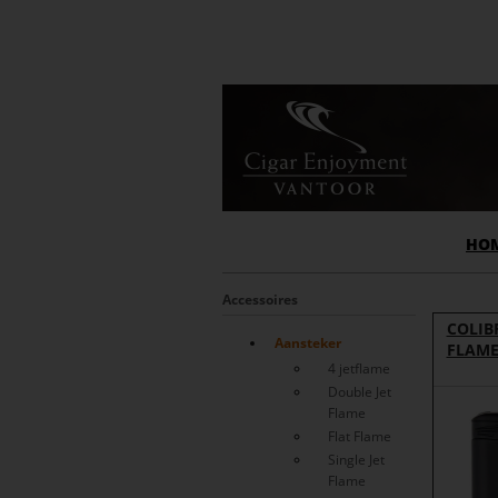
HO
Accessoires
COLIBR
Aansteker
FLAME
4 jetflame
Double Jet
Flame
Flat Flame
Single Jet
Flame