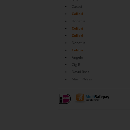
Caseti
Colibri
Donatus
Colibri
Colibri
Donatus
Colibri
Angelo
Cig-R
David Ross
Martin Wess