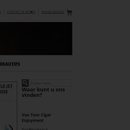
N
CONTACT & ROUTE
WINKELWAGEN
DEAUTIPS
LE JET
Waar kunt u ons
ROSE
vinden?
Van Toor Cigar
Enjoyment
Van Nesstraat 6