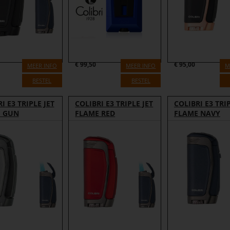
€
99,50
€
95,00
MEER INFO
MEER INFO
M
BESTEL
BESTEL
I E3 TRIPLE JET
COLIBRI E3 TRIPLE JET
COLIBRI E3 TRIP
 GUN
FLAME RED
FLAME NAVY