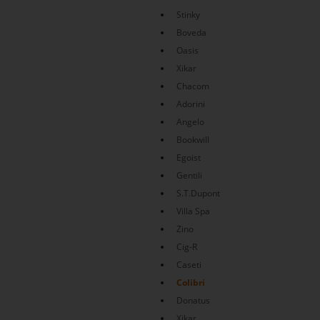
Stinky
Boveda
Oasis
Xikar
Chacom
Adorini
Angelo
Bookwill
Egoist
Gentili
S.T.Dupont
Villa Spa
Zino
Cig-R
Caseti
Colibri
Donatus
Xikar