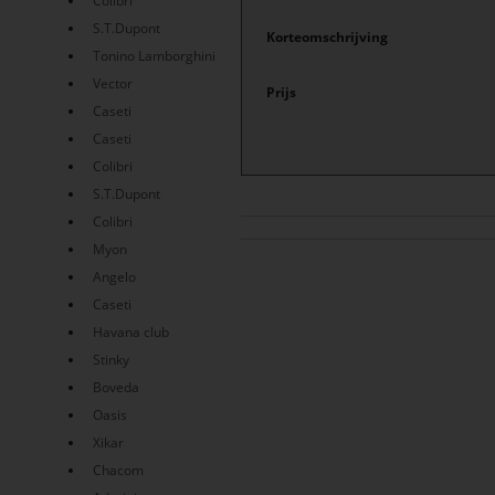
Colibri
S.T.Dupont
Korteomschrijving
Tonino Lamborghini
Vector
Prijs
Caseti
Caseti
Colibri
S.T.Dupont
Colibri
Myon
Angelo
Caseti
Havana club
Stinky
Boveda
Oasis
Xikar
Chacom