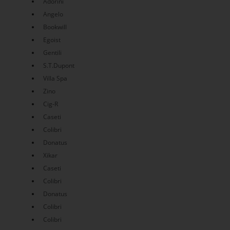
Adorini
Angelo
Bookwill
Egoist
Gentili
S.T.Dupont
Villa Spa
Zino
Cig-R
Caseti
Colibri
Donatus
Xikar
Caseti
Colibri
Donatus
Colibri
Colibri