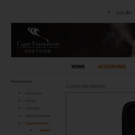
OVER ONS
HOME
ACCESSOIRES
Accessoires
<<
terug naar overzicht
Aansteker
Asbak
Humidor
Sigarenknipper
Sigarenkoker
Leder