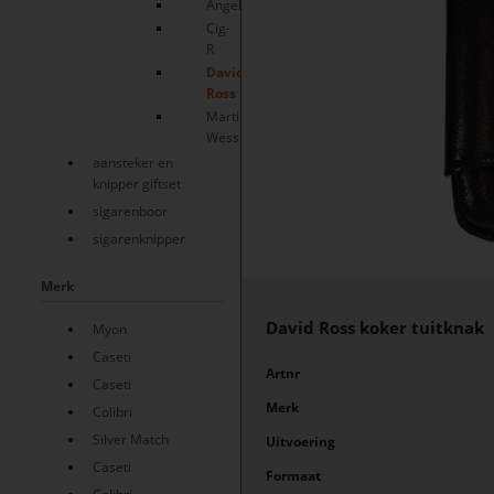
Angelo
Cig-
R
David
Ross
Martin
Wess
aansteker en
knipper giftset
sigarenboor
sigarenknipper
Merk
David Ross koker tuitknak
Myon
Caseti
Artnr
Caseti
Merk
Colibri
Silver Match
Uitvoering
Caseti
Formaat